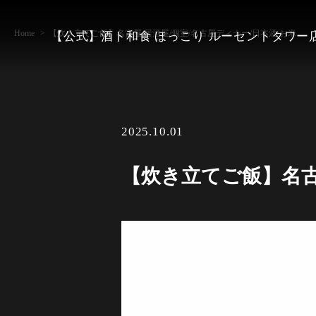
Home
【炊き立てご飯】名古屋/居酒屋/個室/名古屋ディナー/日本酒/お米
【公式】酒ト和食 ほっこり ルーセントタワー
2025.10.01
【炊き立てご飯】名古