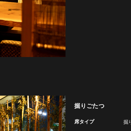
掘りごたつ
席タイプ
掘