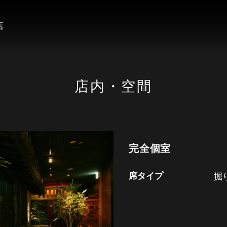
店
店内・空間
完全個室
席タイプ
掘