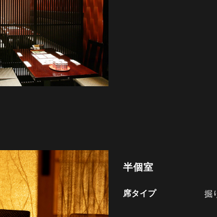
半個室
席タイプ
掘