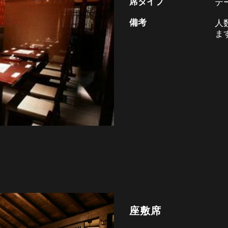
席タイプ
テ
備考
人
ま
座敷席