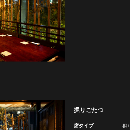
掘りごたつ
席タイプ
掘