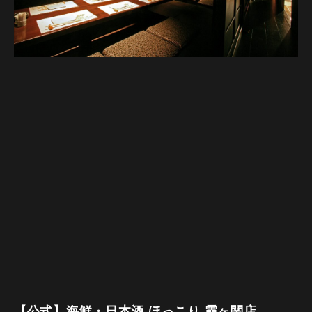
【公式】海鮮・日本酒 ほっこり 霞ヶ関店